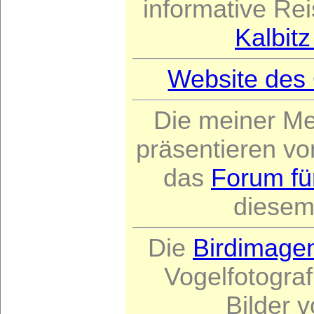
informative Rei
Kalbit
Website des 
Die meiner Me
präsentieren vo
das
Forum fü
diesem
Die
Birdimage
Vogelfotogra
Bilder v