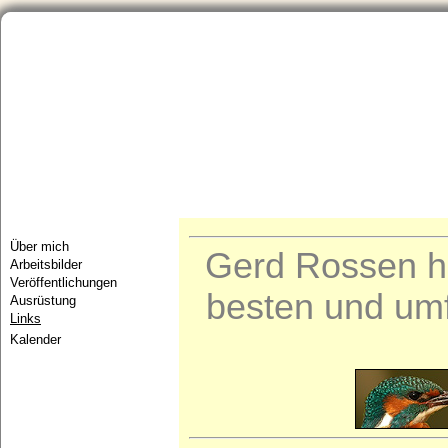
Startseite
Aktuelles
Portfolio
Neue Bilder/Artenliste
Über mich
Gerd Rossen h
Arbeitsbilder
Veröffentlichungen
besten und um
Ausrüstung
Links
Kalender