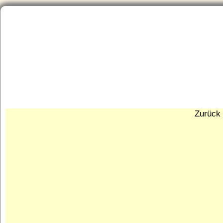
Startseite
Aktuelles
Portfolio
Neue Bilder/Artenliste
Zurück