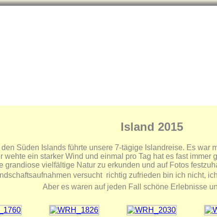
Neue Bilder/Artenlisten
Reisefotos
Infos
Naturschutz
Island 2015
den Süden Islands führte unsere 7-tägige Islandreise. Es war m
r wehte ein starker Wind und einmal pro Tag hat es fast immer 
e grandiose vielfältige Natur zu erkunden und auf Fotos festzuh
dschaftsaufnahmen versucht  richtig zufrieden bin ich nicht, ic
Aber es waren auf jeden Fall schöne Erlebnisse u