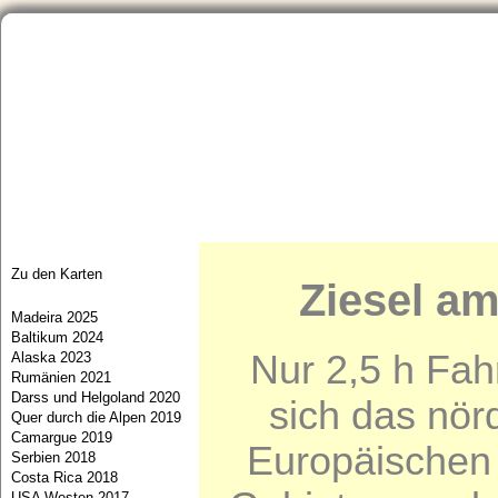
Startseite
Aktuelles
Portfolio
Neue Bilder/Artenliste
Zu den Karten
Ziesel a
Madeira 2025
Baltikum 2024
Nur 2,5 h Fahr
Alaska 2023
Rumänien 2021
Darss und Helgoland 2020
sich das nör
Quer durch die Alpen 2019
Camargue 2019
Europäischen 
Serbien 2018
Costa Rica 2018
USA Westen 2017